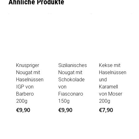
Ähnliche Produkte
Knuspriger
Sizilianisches
Kekse mit
Nougat mit
Nougat mit
Haselnüssen
Haselnüssen
Schokolade
und
IGP von
von
Karamell
Barbero
Fiasconaro
von Moser
200g
150g
200g
€
9,90
€
9,90
€
7,90