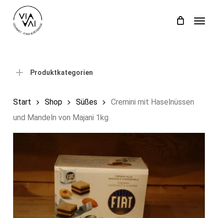
Skip
Menu
to
Close
Einkaufswagen
Cart
main
content
Produktkategorien
Start
Shop
Süßes
Cremini mit Haselnüssen
und Mandeln von Majani 1kg