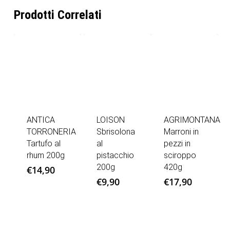
Prodotti Correlati
ANTICA
LOISON
AGRIMONTANA
TORRONERIA
Sbrisolona
Marroni in
Tartufo al
al
pezzi in
rhum 200g
pistacchio
sciroppo
200g
420g
€
14,90
€
9,90
€
17,90