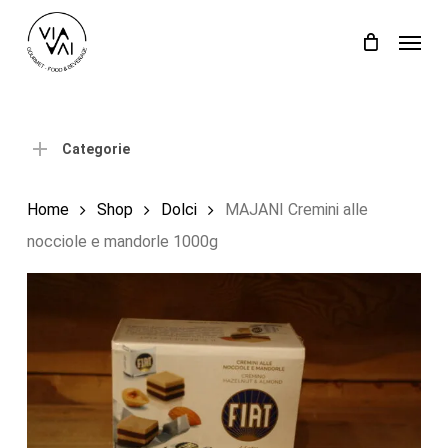
Skip
Menu
to
Close
Carrello
Cart
main
content
Categorie
Home
Shop
Dolci
MAJANI Cremini alle
nocciole e mandorle 1000g