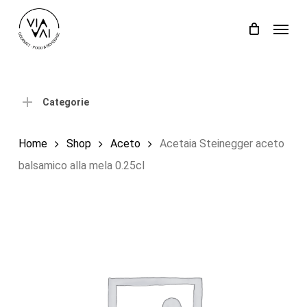
Skip
Menu
to
Close
Carrello
Cart
main
content
Categorie
Home
Shop
Aceto
Acetaia Steinegger aceto
balsamico alla mela 0.25cl