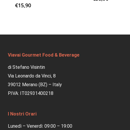
€
15,90
Viavai Gourmet Food & Beverage
di Stefano Visintin
Via Leonardo da Vinci, 8
39012 Merano (BZ) – Italy
P.IVA: IT02931400218
I Nostri Orari
Lunedì – Venerdì: 09:00 – 19:00