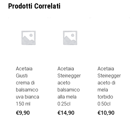
Prodotti Correlati
Acetaia
Acetaia
Acetaia
Giusti
Steinegger
Steinegger
crema di
aceto
aceto di
balsamico
balsamico
mela
uva bianca
alla mela
torbido
150 ml
0.25cl
0.50cl
€
9,90
€
14,90
€
10,90