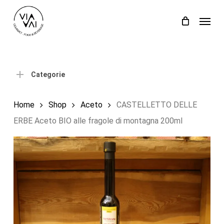
Skip
Menu
to
Close
Carrello
Cart
main
content
Categorie
Home
Shop
Aceto
CASTELLETTO DELLE
ERBE Aceto BIO alle fragole di montagna 200ml