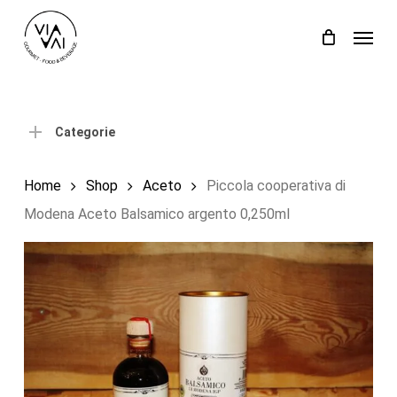
Skip
Menu
to
Close
Carrello
Cart
main
content
Categorie
Home
Shop
Aceto
Piccola cooperativa di
Modena Aceto Balsamico argento 0,250ml