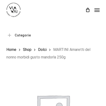
Skip
Menu
to
Close
Carrello
Cart
main
content
Categorie
Home
Shop
Dolci
MARTINI Amaretti del
nonno morbidi gusto mandorla 250g