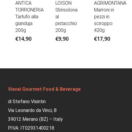
ANTICA
LOISON
AGRIMONTANA
TORRONERIA
Sbrisolona
Marroni in
Tartufo alla
al
pezzi in
gianduja
pistacchio
sciroppo
200g
200g
420g
€
14,90
€
9,90
€
17,90
Viavai Gourmet Food & Beverage
di Stefano Visintin
Via Leonardo da Vinci, 8
39012 Merano (BZ) – Italy
P.IVA: IT02931400218