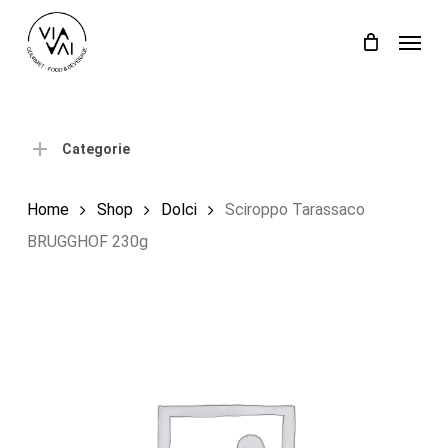
Skip
Menu
to
Close
Carrello
Cart
main
content
Categorie
Home
Shop
Dolci
Sciroppo Tarassaco
BRUGGHOF 230g