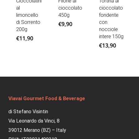
Cioccolatini
Filone al
Tortina al
al
cioccolato
cioccolato
limoncello
450g
fondente
di Sorrento
con
€
9,90
200g
nocciole
intere 150g
€
11,90
€
13,90
Viavai Gourmet Food & Beverage
di Stefano Visintin
Via Leonardo da Vinci, 8
39012 Merano (BZ) – Italy