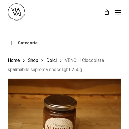
Skip
Menu
to
Close
Carrello
Cart
main
content
Categorie
Home
Shop
Dolci
VENCHI Cioccolata
spalmabile suprema chocolight 250g