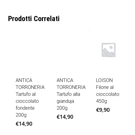
Prodotti Correlati
ANTICA
ANTICA
LOISON
TORRONERIA
TORRONERIA
Filone al
Tartufo al
Tartufo alla
cioccolato
cioccolato
gianduja
450g
fondente
200g
€
9,90
200g
€
14,90
€
14,90