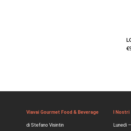
L
€
Viavai Gourmet Food & Beverage
I Nostri
di Stefano Visintin
Lunedì –