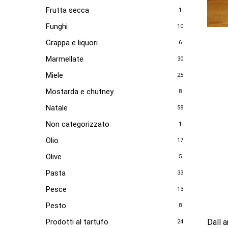
Frutta secca
1
Funghi
10
Grappa e liquori
6
Marmellate
30
Miele
25
Mostarda e chutney
8
Natale
58
Non categorizzato
1
Olio
17
Olive
5
Pasta
33
Pesce
13
Pesto
8
Prodotti al tartufo
Dall a
24