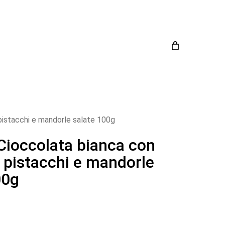
Close
Cart
pistacchi e mandorle salate 100g
ioccolata bianca con
, pistacchi e mandorle
00g