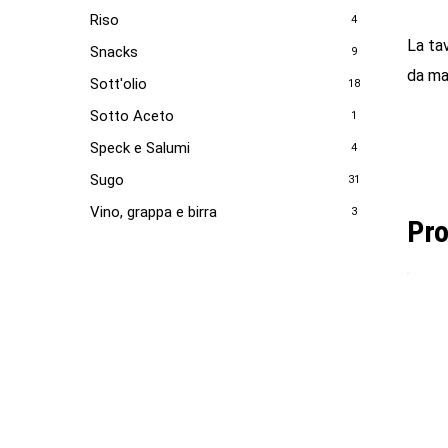
Riso
4
La tav
Snacks
9
da ma
Sott'olio
18
Sotto Aceto
1
Speck e Salumi
4
Sugo
31
Vino, grappa e birra
3
Pro