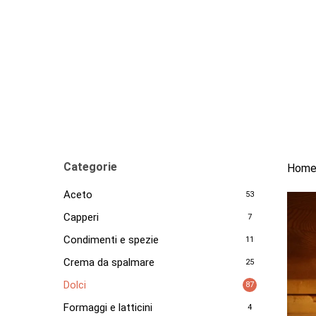
Skip
to
main
content
Categorie
Hom
Aceto
53
Capperi
7
Condimenti e spezie
11
Crema da spalmare
25
Dolci
87
Formaggi e latticini
4