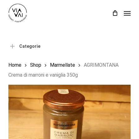
Skip
Menu
to
Close
Carrello
Cart
main
content
Categorie
Home
Shop
Marmellate
AGRIMONTANA
Crema di marroni e vaniglia 350g