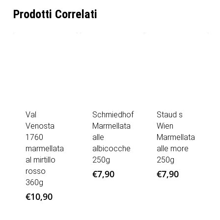
Prodotti Correlati
Val
Schmiedhof
Staud s
Venosta
Marmellata
Wien
1760
alle
Marmellata
marmellata
albicocche
alle more
al mirtillo
250g
250g
rosso
€
7,90
€
7,90
360g
€
10,90