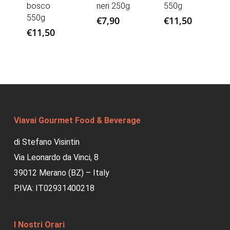
bosco
neri 250g
550g
550g
€
7,90
€
11,50
€
11,50
Viavai Gourmet Food & Beverage
di Stefano Visintin
Via Leonardo da Vinci, 8
39012 Merano (BZ) – Italy
P.IVA: IT02931400218
I Nostri Orari