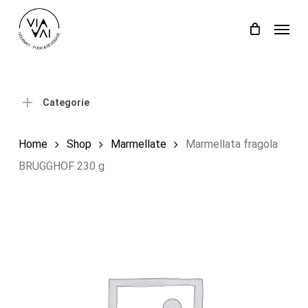
Skip
Menu
to
Close
Carrello
Cart
main
content
Categorie
Home
Shop
Marmellate
Marmellata fragola
BRUGGHOF 230 g