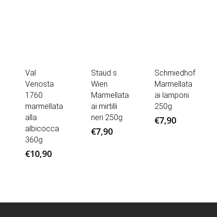
Val
Staud s
Schmiedhof
Venosta
Wien
Marmellata
1760
Marmellata
ai lamponi
marmellata
ai mirtilli
250g
alla
neri 250g
€
7,90
albicocca
€
7,90
360g
€
10,90