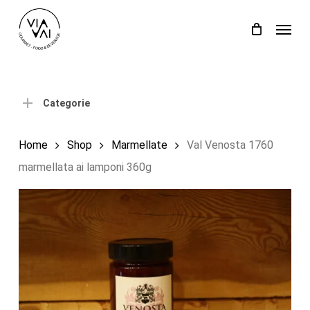
Skip
Menu
to
Close
Carrello
Cart
main
content
Categorie
Home
Shop
Marmellate
Val Venosta 1760
marmellata ai lamponi 360g