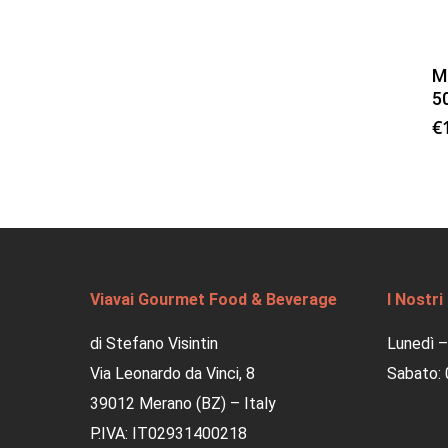
M
5
€
Viavai Gourmet Food & Beverage
I Nostri
di Stefano Visintin
Lunedì –
Via Leonardo da Vinci, 8
Sabato: 
39012 Merano (BZ) – Italy
P.IVA: IT02931400218