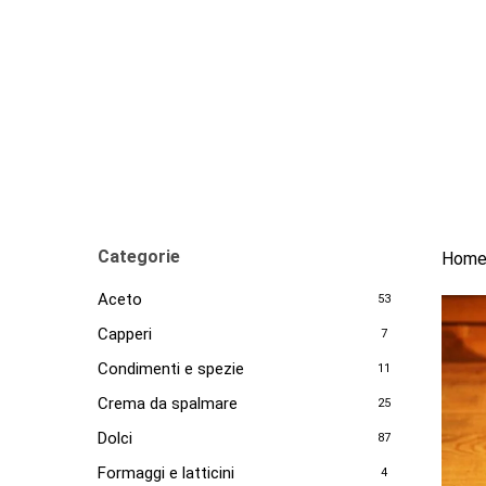
Skip
to
main
content
Categorie
Hom
Aceto
53
Capperi
7
Condimenti e spezie
11
Crema da spalmare
25
Dolci
87
Formaggi e latticini
4