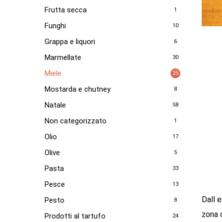
Frutta secca
1
Funghi
10
Grappa e liquori
6
Marmellate
30
Miele
25
Mostarda e chutney
8
Natale
58
Non categorizzato
1
Olio
17
Olive
5
Pasta
33
Pesce
13
Dall e
Pesto
8
zona d
Prodotti al tartufo
24