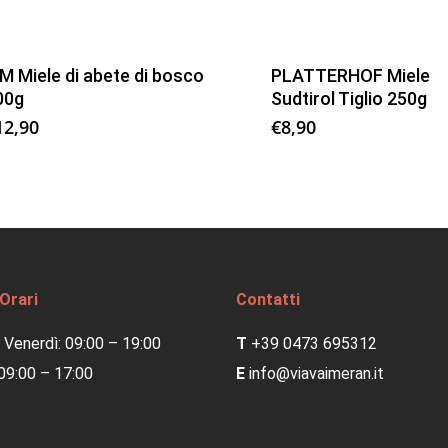
M Miele di abete di bosco
PLATTERHOF Miele
00g
Sudtirol Tiglio 250g
12,90
€
8,90
 Orari
Contatti
 Venerdì: 09:00 – 19:00
T
+39 0473 695312
09:00 – 17:00
E
info@viavaimeran.it