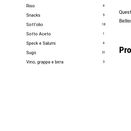
Riso
4
Quest
Snacks
9
Belli
Sott'olio
18
Sotto Aceto
1
Speck e Salumi
4
Pro
Sugo
31
Vino, grappa e birra
3