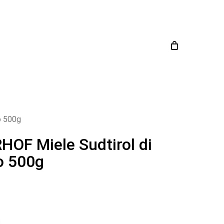
Close
Cart
o 500g
OF Miele Sudtirol di
o 500g