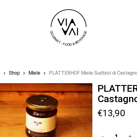
Carrello
e
Shop
Miele
PLATTERHOF Miele Sudtirol di Castagn
PLATTERH
Castagn
€
13,90