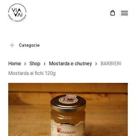
Skip
Menu
to
Close
Carrello
Cart
main
content
Categorie
Home
Shop
Mostarda e chutney
BARBIERI
Mostarda ai fichi 120g