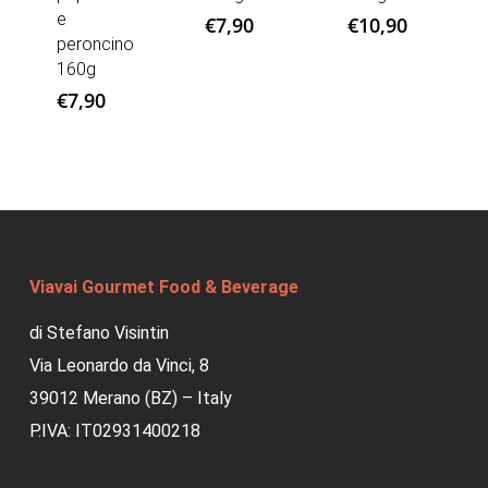
e
€
7,90
€
10,90
peroncino
160g
€
7,90
Viavai Gourmet Food & Beverage
di Stefano Visintin
Via Leonardo da Vinci, 8
39012 Merano (BZ) – Italy
P.IVA: IT02931400218