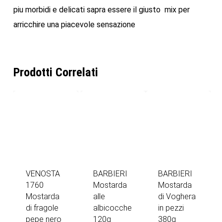
piu morbidi e delicati sapra essere il giusto mix per
arricchire una piacevole sensazione
Prodotti Correlati
VENOSTA
BARBIERI
BARBIERI
1760
Mostarda
Mostarda
Mostarda
alle
di Voghera
di fragole
albicocche
in pezzi
pepe nero
120g
380g