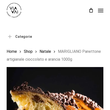
Skip
Menu
to
Close
Carrello
Cart
main
content
Categorie
Home
Shop
Natale
MARIGLIANO Panettone
artigianale cioccolato e arancia 1000g