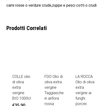
carni rosse o verdure crude,zuppe e pesci cotti o crudi
Prodotti Correlati
COLLE olio
FDO Olio di
LA ROCCA
di oliva
oliva extra
Olio di oliva
extra
vergine
extra
vergine
Taggiasche
vergine ai
BIO 1000cl
in anfora
funghi
rossa
porcini
€
35,90