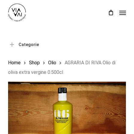
Skip
Menu
to
Close
Carrello
Cart
main
content
Categorie
Home
Shop
Olio
AGRARIA DI RIVA Olio di
oliva extra vergine 0.500cl