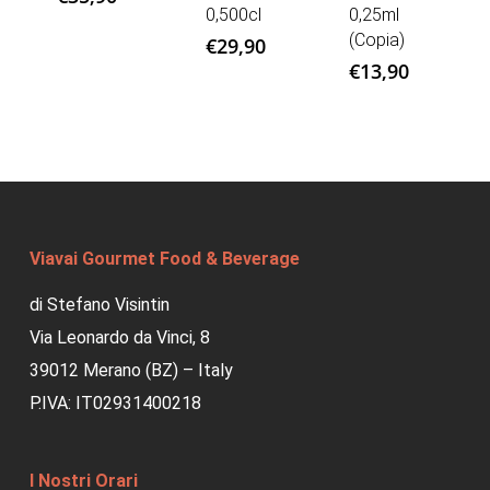
0,500cl
0,25ml
(Copia)
€
29,90
€
13,90
Viavai Gourmet Food & Beverage
di Stefano Visintin
Via Leonardo da Vinci, 8
39012 Merano (BZ) – Italy
P.IVA: IT02931400218
I Nostri Orari