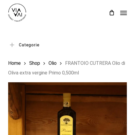
Skip
Menu
to
Close
Carrello
Cart
main
content
Categorie
Home
Shop
Olio
FRANTOIO CUTRERA Olio di
Oliva extra vergine Primo 0,500ml