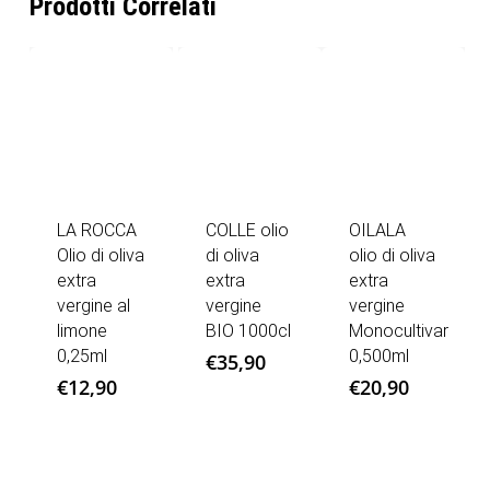
Prodotti Correlati
LA ROCCA
COLLE olio
OILALA
Olio di oliva
di oliva
olio di oliva
extra
extra
extra
vergine al
vergine
vergine
limone
BIO 1000cl
Monocultivar
0,25ml
0,500ml
€
35,90
€
12,90
€
20,90