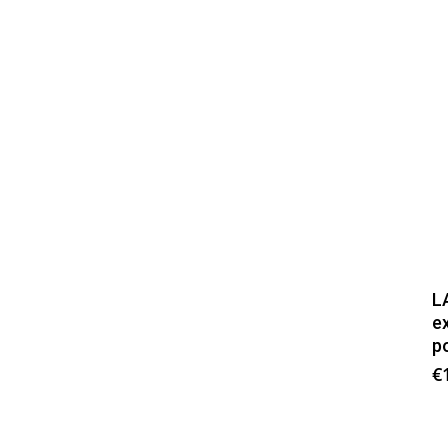
L
ex
po
€