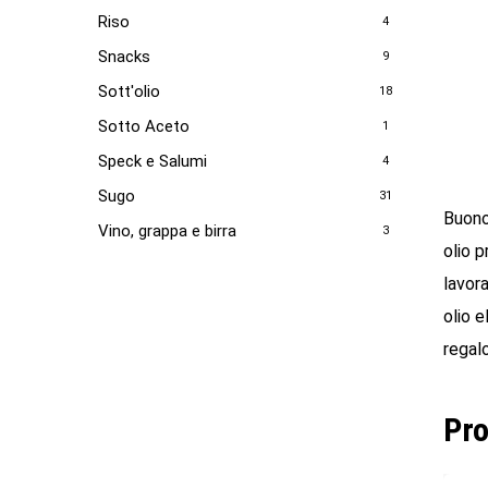
Riso
4
Snacks
9
Sott'olio
18
Sotto Aceto
1
Speck e Salumi
4
Sugo
31
Buono 
Vino, grappa e birra
3
olio p
lavora
olio 
regalo
Pro