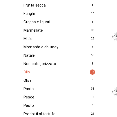
Frutta secca
1
Funghi
10
Grappa e liquori
6
Marmellate
30
Miele
25
Mostarda e chutney
8
Natale
58
Non categorizzato
1
Olio
17
Olive
5
Pasta
33
Pesce
13
Pesto
8
Prodotti al tartufo
24