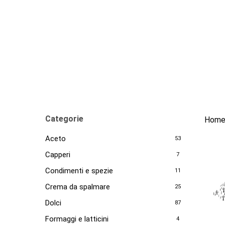
Skip
to
main
content
Categorie
Hom
Aceto
53
Capperi
7
Condimenti e spezie
11
Crema da spalmare
25
Dolci
87
Formaggi e latticini
4