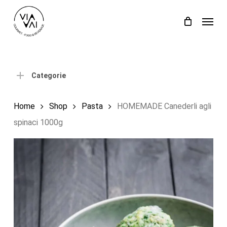
Skip
Menu
to
Close
Carrello
Cart
main
content
Categorie
Home
Shop
Pasta
HOMEMADE Canederli agli
spinaci 1000g