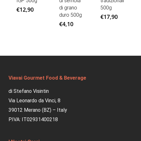
IGP 500g
di semola
tradizionali
di grano
500g
€
12,90
duro 500g
€
17,90
€
4,10
Viavai Gourmet Food & Beverage
di Stefano Visintin
Via Leonardo da Vinci, 8
39012 Merano (BZ) – Italy
P.IVA: IT02931400218