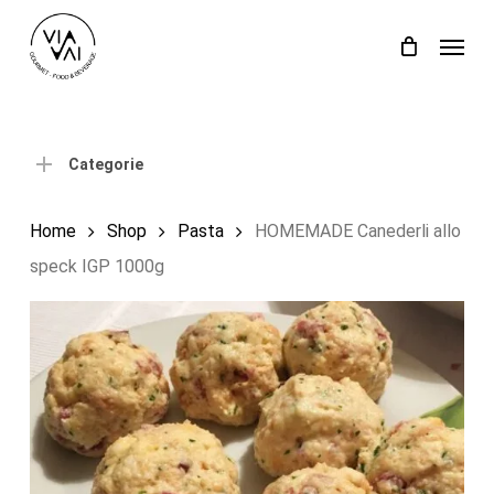
Skip
Menu
to
Close
Carrello
Cart
main
content
Categorie
Home
Shop
Pasta
HOMEMADE Canederli allo
speck IGP 1000g