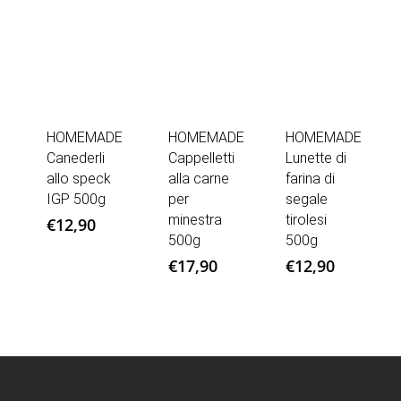
HOMEMADE
HOMEMADE
HOMEMADE
Canederli
Cappelletti
Lunette di
allo speck
alla carne
farina di
IGP 500g
per
segale
minestra
tirolesi
€
12,90
500g
500g
€
17,90
€
12,90