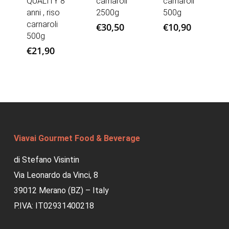
QUALITY 8
carnaroli
carnaroli
anni , riso
2500g
500g
carnaroli
€
30,50
€
10,90
500g
€
21,90
Viavai Gourmet Food & Beverage
di Stefano Visintin
Via Leonardo da Vinci, 8
39012 Merano (BZ) – Italy
P.IVA: IT02931400218