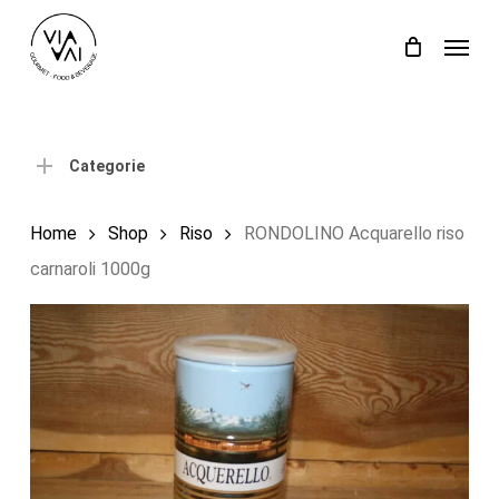
Skip
Menu
to
Close
Carrello
Cart
main
content
Categorie
Home
Shop
Riso
RONDOLINO Acquarello riso
carnaroli 1000g