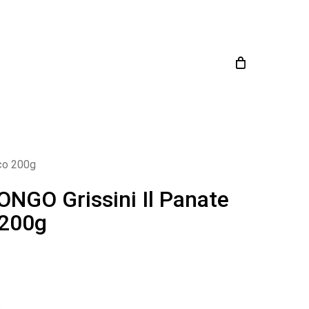
Close
Cart
co 200g
NGO Grissini Il Panate
 200g