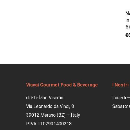
N
i
S
€
Viavai Gourmet Food & Beverage
I Nostri
di Stefano Visintin
Lunedì –
Via Leonardo da Vinci, 8
Sabato: 
39012 Merano (BZ) – Italy
P.IVA: IT02931400218