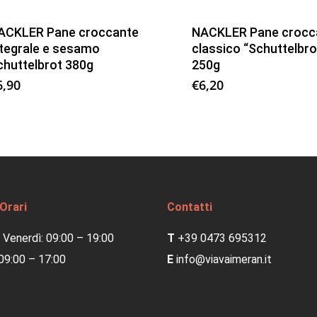
ACKLER Pane croccante
NACKLER Pane crocc
ntegrale e sesamo
classico “Schuttelbro
chuttelbrot 380g
250g
6,90
€
6,20
 Orari
Contatti
 Venerdì: 09:00 – 19:00
T
+39 0473 695312
09:00 – 17:00
E
info@viavaimeran.it