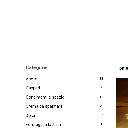
Skip
to
main
content
Categorie
Hom
Aceto
53
Capperi
7
Condimenti e spezie
11
Crema da spalmare
25
Dolci
87
Formaggi e latticini
4