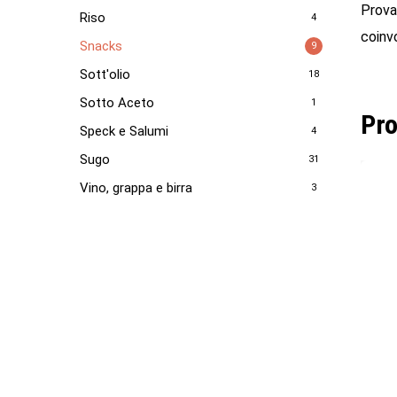
Provat
Riso
4
coinvo
Snacks
9
Sott'olio
18
Sotto Aceto
1
Pro
Speck e Salumi
4
Sugo
31
Vino, grappa e birra
3