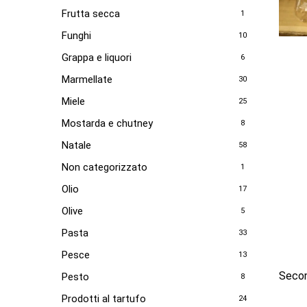
Frutta secca
1
Funghi
10
Grappa e liquori
6
Marmellate
30
Miele
25
Mostarda e chutney
8
Natale
58
Non categorizzato
1
Olio
17
Olive
5
Pasta
33
Pesce
13
Second
Pesto
8
Prodotti al tartufo
24