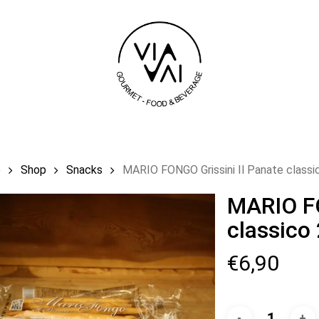
Carrello
e
Shop
Snacks
MARIO FONGO Grissini Il Panate classi
MARIO FO
classico
€
6,90