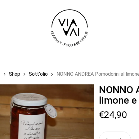
Carrello
e
Shop
Sott'olio
NONNO ANDREA Pomodorini al limone e
NONNO A
limone e 
€
24,90