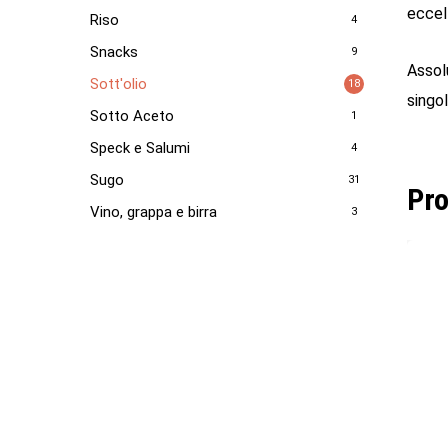
eccel
Riso
4
Snacks
9
Assolu
Sott'olio
18
singo
Sotto Aceto
1
Speck e Salumi
4
Sugo
31
Pro
Vino, grappa e birra
3