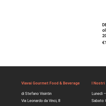
D
ol
2
€
Viavai Gourmet Food & Beverage
I Nostri
di Stefano Visintin
Lunedì –
Via Leonardo da Vinci, 8
Sabato: 