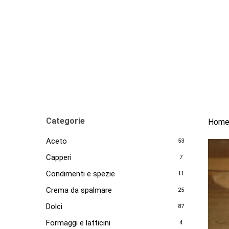
Skip
to
main
content
Categorie
Hom
Aceto
53
Capperi
7
Condimenti e spezie
11
Crema da spalmare
25
Dolci
87
Formaggi e latticini
4