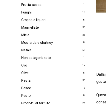
Frutta secca
1
Funghi
10
Grappa e liquori
6
Marmellate
30
Miele
25
Mostarda e chutney
8
Natale
58
Non categorizzato
1
Olio
17
Olive
5
Dalla
Pasta
33
gustos
Pesce
13
Quest
Pesto
8
conser
Prodotti al tartufo
24