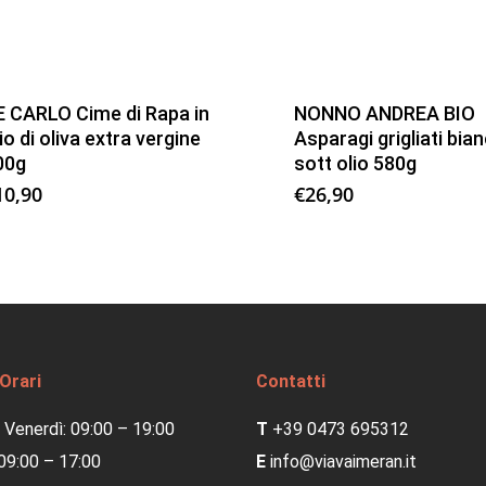
E CARLO Cime di Rapa in
NONNO ANDREA BIO
io di oliva extra vergine
Asparagi grigliati bian
00g
sott olio 580g
10,90
€
26,90
 Orari
Contatti
 Venerdì: 09:00 – 19:00
T
+39 0473 695312
09:00 – 17:00
E
info@viavaimeran.it