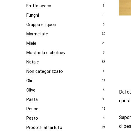
Frutta secca
1
Funghi
10
Grappa e liquori
6
Marmellate
30
Miele
25
Mostarda e chutney
8
Natale
58
Non categorizzato
1
Olio
17
Olive
5
Dal cu
Pasta
33
questa
Pesce
13
Sapori
Pesto
8
di pe
Prodotti al tartufo
24