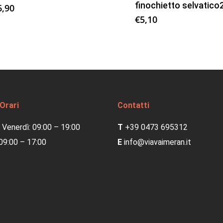
finochietto selvatico
6,90
€
5,10
 Orari
Contatti
 Venerdì: 09:00 – 19:00
T
+39 0473 695312
09:00 – 17:00
E
info@viavaimeran.it