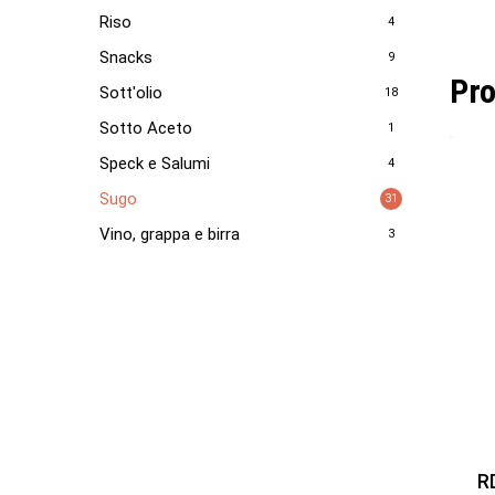
Riso
4
Snacks
9
Pro
Sott'olio
18
Sotto Aceto
1
Speck e Salumi
4
Sugo
31
Vino, grappa e birra
3
R