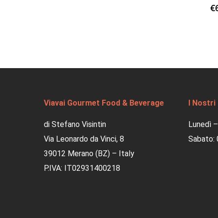
€
Viavai Gourmet Food & Beverage
I Nostri
di Stefano Visintin
Lunedì –
Via Leonardo da Vinci, 8
Sabato: 
39012 Merano (BZ) – Italy
P.IVA: IT02931400218