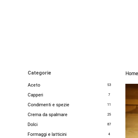
Skip
to
main
content
Categorie
Hom
Aceto
53
Capperi
7
Condimenti e spezie
11
Crema da spalmare
25
Dolci
87
Formaggi e latticini
4