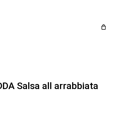
Close
Cart
A Salsa all arrabbiata