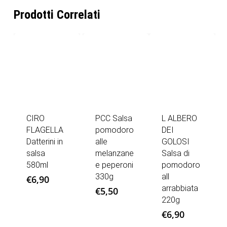
Prodotti Correlati
CIRO
PCC Salsa
L ALBERO
FLAGELLA
pomodoro
DEI
Datterini in
alle
GOLOSI
salsa
melanzane
Salsa di
580ml
e peperoni
pomodoro
330g
all
€
6,90
arrabbiata
€
5,50
220g
€
6,90