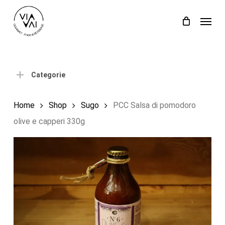
Skip
Menu
to
Close
Carrello
Cart
main
content
Categorie
Home
Shop
Sugo
PCC Salsa di pomodoro
olive e capperi 330g