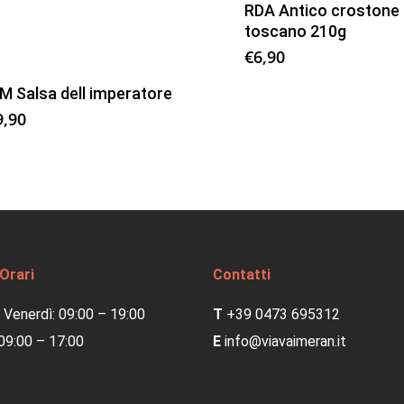
RDA Antico crostone
toscano 210g
€
6,90
M Salsa dell imperatore
9,90
 Orari
Contatti
 Venerdì: 09:00 – 19:00
T
+39 0473 695312
09:00 – 17:00
E
info@viavaimeran.it