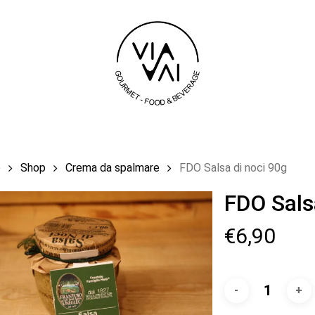
Carrello
e
Shop
Crema da spalmare
FDO Salsa di noci 90g
FDO Sals
€
6,90