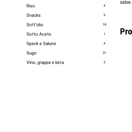
salse
Riso
4
Snacks
9
Sott'olio
18
Pro
Sotto Aceto
1
Speck e Salumi
4
Sugo
31
Vino, grappa e birra
3