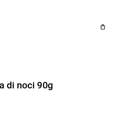
Close
Cart
a di noci 90g