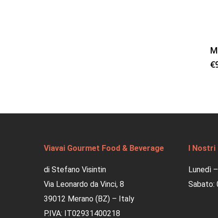
M
€
Viavai Gourmet Food & Beverage
I Nostri
di Stefano Visintin
Lunedì –
Via Leonardo da Vinci, 8
Sabato: 
39012 Merano (BZ) – Italy
P.IVA: IT02931400218