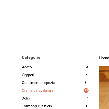
Skip
to
main
content
Categorie
Hom
Aceto
53
Capperi
7
Condimenti e spezie
11
Crema da spalmare
25
Dolci
87
Formaggi e latticini
4