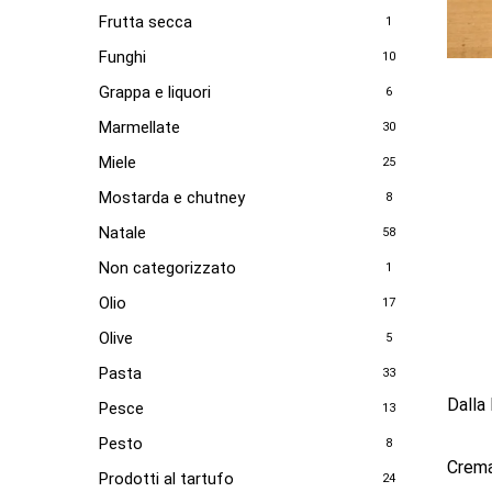
Frutta secca
1
Funghi
10
Grappa e liquori
6
Marmellate
30
Miele
25
Mostarda e chutney
8
Natale
58
Non categorizzato
1
Olio
17
Olive
5
Pasta
33
Dalla 
Pesce
13
Pesto
8
Crema
Prodotti al tartufo
24