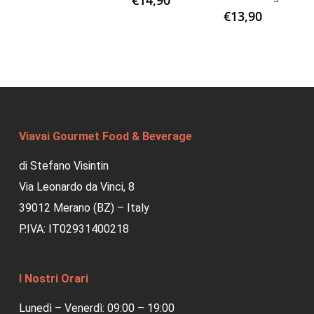
€
14,90
€
13,90
Viavai Gourmet Food & Beverage
di Stefano Visintin
Via Leonardo da Vinci, 8
39012 Merano (BZ) – Italy
P.IVA: IT02931400218
I Nostri Orari
Lunedì – Venerdì: 09:00 – 19:00