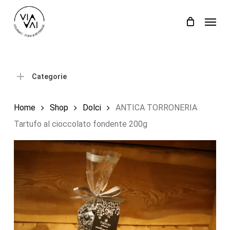
Skip
Menu
to
Close
Carrello
Cart
main
content
Categorie
Home
Shop
Dolci
ANTICA TORRONERIA
Tartufo al cioccolato fondente 200g