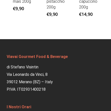
mais 200g
pistacchio
capuccino
200g
200g
€
9,90
€
9,90
€
14,90
Viavai Gourmet Food & Beverage
di Stefano Visintin
Via Leonardo da Vinci, 8
39012 Merano (BZ) – Italy
P.IVA: IT02931400218
I Nostri Orari