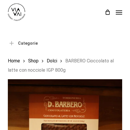
Skip
Menu
to
Close
Carrello
Cart
main
content
Categorie
Home
Shop
Dolci
BARBERO Cioccolato al
latte con nocciole IGP 800g