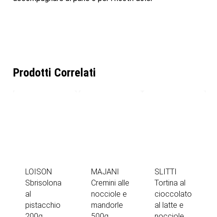
Prodotti Correlati
LOISON
MAJANI
SLITTI
Sbrisolona
Cremini alle
Tortina al
al
nocciole e
cioccolato
pistacchio
mandorle
al latte e
200g
500g
nocciole