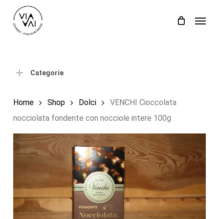
Skip
Menu
to
Close
Carrello
Cart
main
content
Categorie
Home
Shop
Dolci
VENCHI Cioccolata
nocciolata fondente con nocciole intere 100g