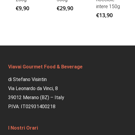
intere 150g
€
9,90
€
29,90
€
13,90
Viavai Gourmet Food & Beverage
di Stefano Visintin
Via Leonardo da Vinci, 8
39012 Merano (BZ) – Italy
P.IVA: IT02931400218
I Nostri Orari