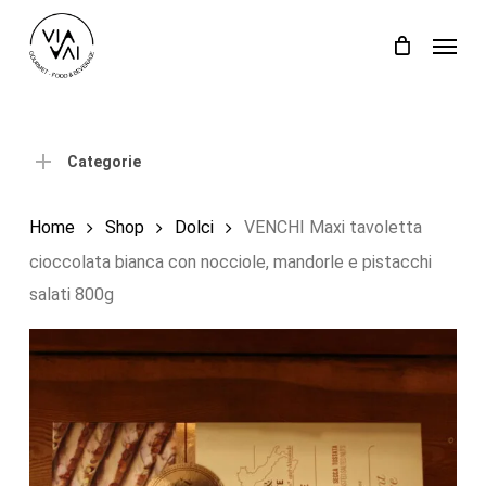
Skip
Menu
to
Close
Carrello
Cart
main
content
Categorie
Home
Shop
Dolci
VENCHI Maxi tavoletta
cioccolata bianca con nocciole, mandorle e pistacchi
salati 800g