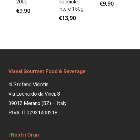
200g
nocciole
€
9,90
intere 150g
€
9,90
€
13,90
Viavai Gourmet Food & Beverage
di Stefano Visintin
Via Leonardo da Vinci, 8
39012 Merano (BZ) – Italy
P.IVA: IT02931400218
I Nostri Orari