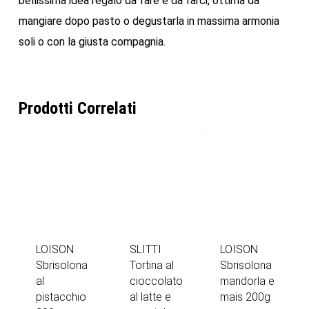
bellissima idea regalo da fare e da farci, ottima da
mangiare dopo pasto o degustarla in massima armonia
soli o con la giusta compagnia.
Prodotti Correlati
LOISON
SLITTI
LOISON
Sbrisolona
Tortina al
Sbrisolona
al
cioccolato
mandorla e
pistacchio
al latte e
mais 200g