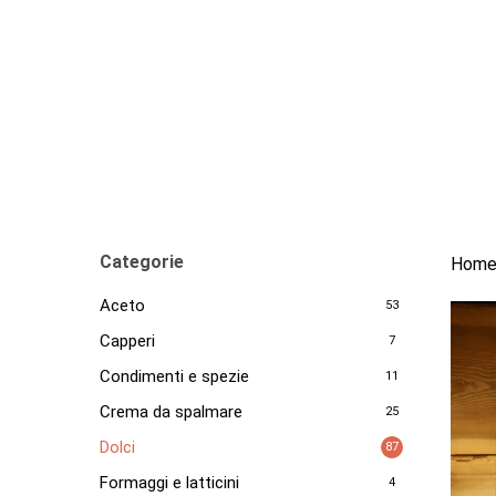
Skip
to
main
content
Categorie
Hom
Aceto
53
Capperi
7
Condimenti e spezie
11
Crema da spalmare
25
Dolci
87
Formaggi e latticini
4