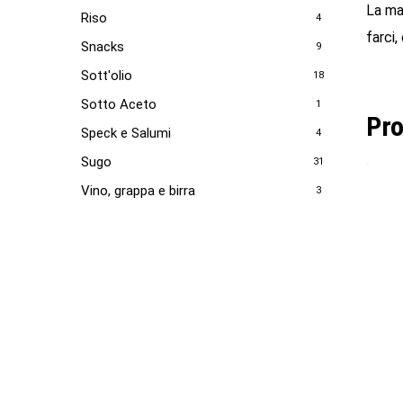
La ma
Riso
4
farci
Snacks
9
Sott'olio
18
Sotto Aceto
1
Pro
Speck e Salumi
4
Sugo
31
Vino, grappa e birra
3