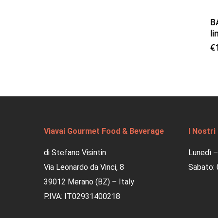
B
l
€
Viavai Gourmet Food & Beverage
I Nostri
di Stefano Visintin
Lunedì –
Via Leonardo da Vinci, 8
Sabato: 
39012 Merano (BZ) – Italy
P.IVA: IT02931400218