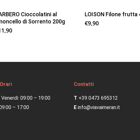
ARBERO Cioccolatini al
LOISON Filone frutta
imoncello di Sorrento 200g
€
9,90
11,90
 Orari
Contatti
 Venerdì: 09:00 – 19:00
T
+39 0473 695312
09:00 – 17:00
E
info@viavaimeran.it