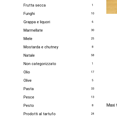
Frutta secca
1
Funghi
10
Grappa e liquori
6
Marmellate
30
Miele
25
Mostarda e chutney
8
Natale
58
Non categorizzato
1
Olio
17
Olive
5
Pasta
33
Pesce
13
Maxi 
Pesto
8
Prodotti al tartufo
24