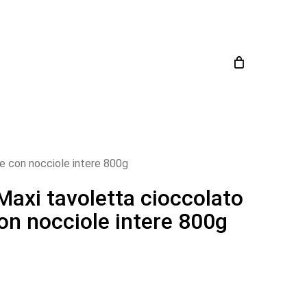
Close
Cart
e con nocciole intere 800g
axi tavoletta cioccolato
con nocciole intere 800g