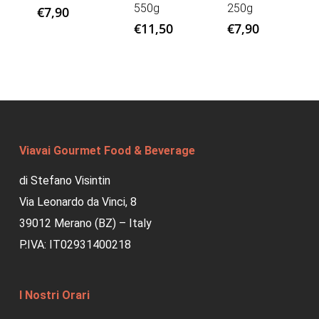
550g
250g
€
7,90
€
11,50
€
7,90
Viavai Gourmet Food & Beverage
di Stefano Visintin
Via Leonardo da Vinci, 8
39012 Merano (BZ) – Italy
P.IVA: IT02931400218
I Nostri Orari