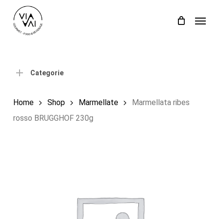
Skip
Menu
to
Close
Carrello
Cart
main
content
Categorie
Home
Shop
Marmellate
Marmellata ribes
rosso BRUGGHOF 230g